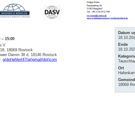
Datum un
18.10.202
 – 15:00
Ende
e.V.
18.10.202
 18, 18069 Rostock
rkower Damm 38 d, 18146 Rostock
Kategori
l:
g(dot)ehlert47(at)gmail(dot)com
Tauschta
Ort
Hafenkan
Gemeind
18069 Ro