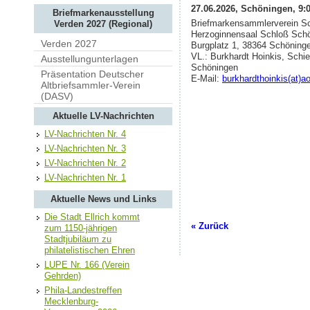
27.06.2026, Schöningen, 9:0
Briefmarkenausstellung
Briefmarkensammlerverein S
Verden 2027 (Regional)
Herzoginnensaal Schloß Sch
Verden 2027
Burgplatz 1, 38364 Schöning
VL.: Burkhardt Hoinkis, Schi
Ausstellungunterlagen
Schöningen
Präsentation Deutscher
E-Mail:
burkhardthoinkis(at)a
Altbriefsammler-Verein
(DASV)
Aktuelle LV-Nachrichten
LV-Nachrichten Nr. 4
LV-Nachrichten Nr. 3
LV-Nachrichten Nr. 2
LV-Nachrichten Nr. 1
Aktuelle News und Links
Die Stadt Ellrich kommt
« Zurück
zum 1150-jährigen
Stadtjubiläum zu
philatelistischen Ehren
LUPE Nr. 166 (Verein
Gehrden)
Phila-Landestreffen
Mecklenburg-